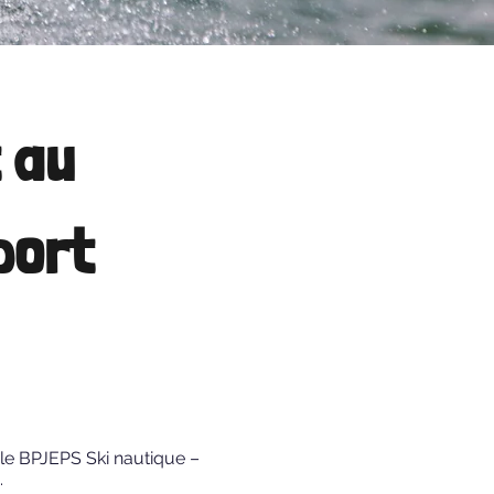
t au
port
le BPJEPS Ski nautique –
.