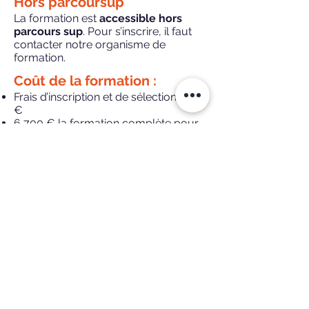
Hors parcoursup
​La formation est
accessible hors
parcours sup
. Pour s’inscrire, il faut
contacter notre organisme de
formation.
Coût de la
formation :
Frais d’inscription et de sélection
: 70
€
6 700 €
la formation complète pour
les apprenants en autofinancement
Tarifs spécifiques pour la formation
suivie en tant qu'
apprenti.e
(financement par l'OPCO) ou
demandeur d'emploi (prise en charge
par France Travail) = nous consulter
Témoignages
Emma