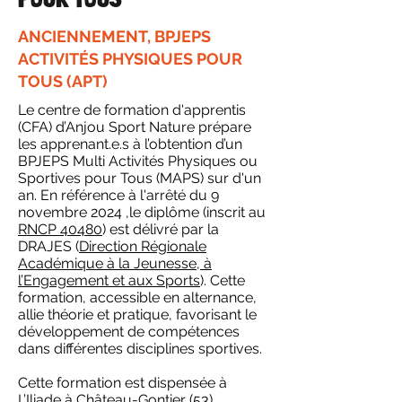
ANCIENNEMENT, BPJEPS
ACTIVITÉS PHYSIQUES POUR
TOUS (APT​)
Le centre de formation d'apprentis
(CFA) d’Anjou Sport Nature prépare
les apprenant.e.s à
l’obtention d’un
BPJEPS Multi Activités Physiques ou
Sportives pour Tous (MAPS) sur d'un
an
. En référence à l'arrêté du 9
novembre 2024 ,le diplôme (inscrit au
RNCP 40480
) est délivré par la
DRAJES
(
Direction Régionale
Académique à la Jeunesse, à
l’Engagement et aux Sports
). Cette
formation,
accessible en alternance
,
allie théorie et pratique,
favorisant le
développement de compétences
dans différentes disciplines sportives.
Cette formation est dispensée à
L’Iliade
à Château-Gontier (53)