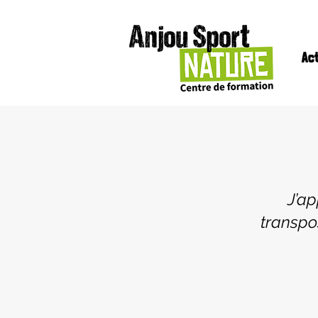
Ac
J’ap
transpos