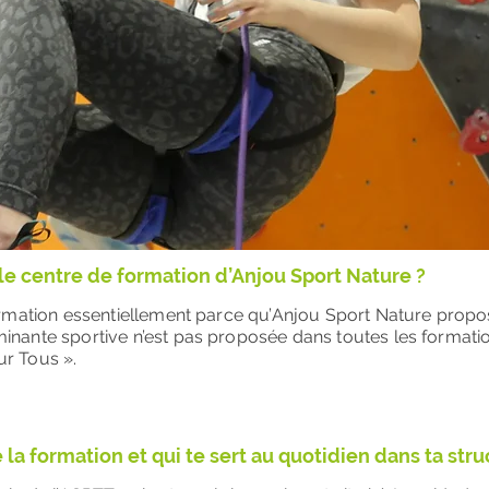
 le centre de formation d’Anjou Sport Nature ?
 formation essentiellement parce qu’Anjou Sport Nature prop
minante sportive n’est pas proposée dans toutes les format
ur Tous ».
 la formation et qui te sert au quotidien dans ta str