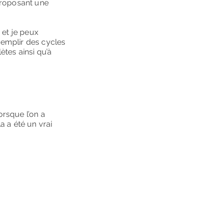
 proposant une
 et je peux
remplir des cycles
ètes ainsi qu’à
orsque l’on a
a a été un vrai