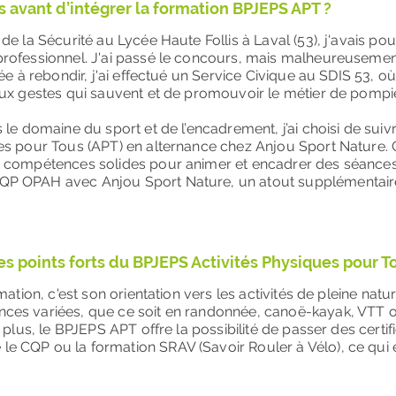
s avant d’intégrer la formation BPJEPS APT ?
e la Sécurité au Lycée Haute Follis à Laval (53), j'avais pou
ofessionnel. J'ai passé le concours, mais malheureusement
e à rebondir, j'ai effectué un Service Civique au SDIS 53, où 
ux gestes qui sauvent et de promouvoir le métier de pompie
le domaine du sport et de l’encadrement, j’ai choisi de suiv
es pour Tous (APT) en alternance chez Anjou Sport Nature. 
 compétences solides pour animer et encadrer des séances s
P OPAH avec Anjou Sport Nature, un atout supplémentair
les points forts du BPJEPS Activités Physiques pour T
ation, c'est son orientation vers les activités de pleine natur
es variées, que ce soit en randonnée, canoë-kayak, VTT 
 plus, le BPJEPS APT offre la possibilité de passer des certif
CQP ou la formation SRAV (Savoir Rouler à Vélo), ce qui e