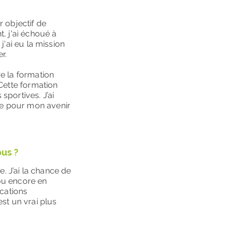
r objectif de
, j'ai échoué à
j'ai eu la mission
r.
re la formation
Cette formation
portives. J’ai
e pour mon avenir
ous ?
e. J’ai la chance de
ou encore en
ications
st un vrai plus