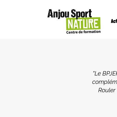
Ac
"Le BPJEP
compléme
Rouler 