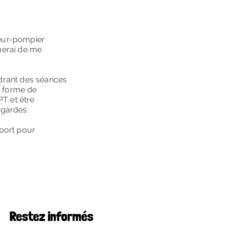
apeur-pompier
uerai de me
adrant des séances
s forme de
PT et être
 gardes.
sport pour
Restez informés